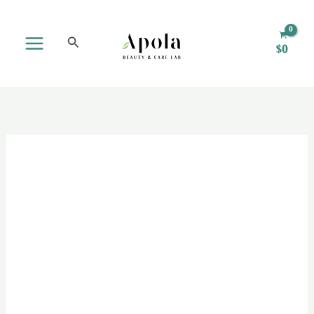
Ir
Desodorante
al
cantidad
Buscar
$
0
contenido