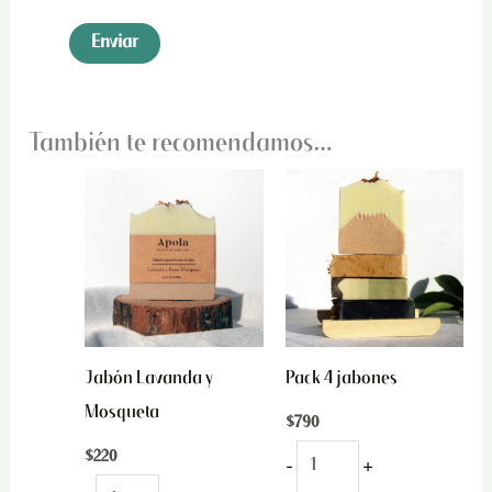
También te recomendamos…
Jabón
Pack
Lavanda
4
y
jabones
Mosqueta
cantidad
cantidad
Jabón Lavanda y
Pack 4 jabones
Mosqueta
$
790
$
220
-
+