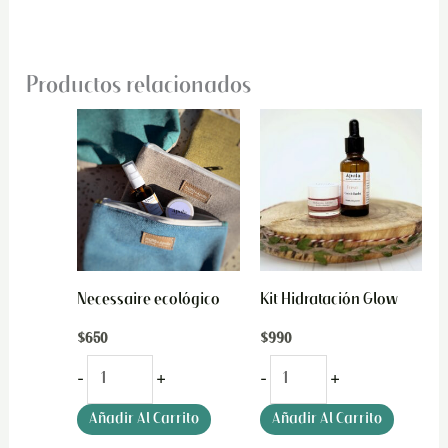
Productos relacionados
Necessaire
Kit
ecológico
Hidratación
cantidad
Glow
cantidad
Necessaire ecológico
Kit Hidratación Glow
$
650
$
990
-
+
-
+
Añadir Al Carrito
Añadir Al Carrito