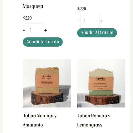
Mosqueta
$
220
$
220
-
+
-
+
Añadir Al Carrito
Añadir Al Carrito
Jabón
Jabón
Naranja
Romero
y
y
Amaranto
Lemongrass
cantidad
cantidad
Jabón Naranja y
Jabón Romero y
Amaranto
Lemongrass