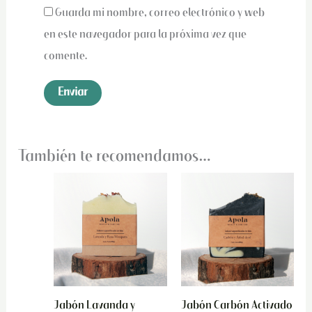
Guarda mi nombre, correo electrónico y web
en este navegador para la próxima vez que
comente.
También te recomendamos…
Jabón
Jabón
Lavanda
Carbón
y
Activado
Mosqueta
cantidad
cantidad
Jabón Lavanda y
Jabón Carbón Activado